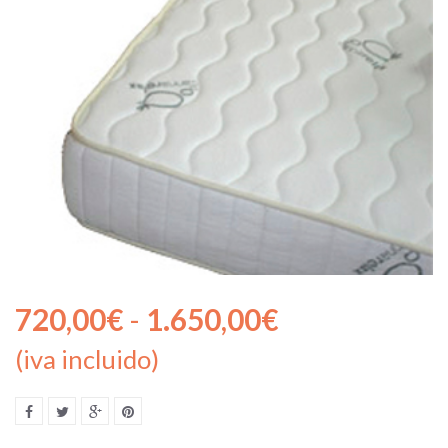
720,00
€
-
1.650,00
€
(iva incluido)